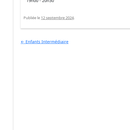
19h00
-
20h30
Publiée le
12 septembre 2024
.
Navigation des articles
←
Enfants Intermédiaire