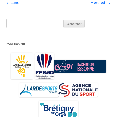
Navigation des articles
←
Lundi
Mercredi
→
Rechercher :
PARTENAIRES