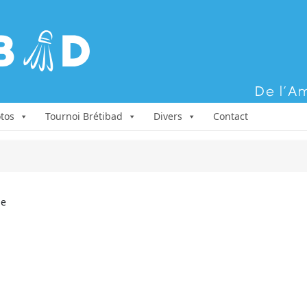
Aller au contenu
tos
Tournoi Brétibad
Divers
Contact
ne