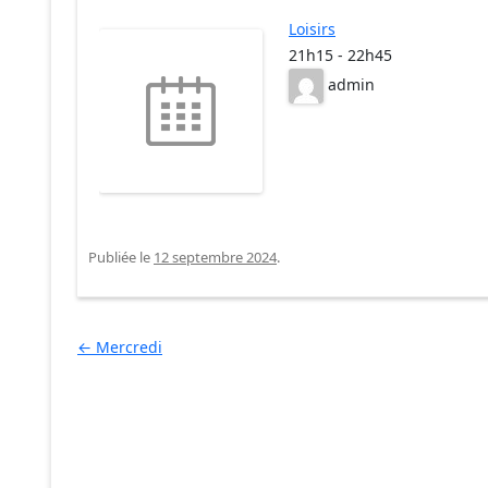
Loisirs
21h15
-
22h45
admin
Publiée le
12 septembre 2024
.
Navigation des articles
←
Mercredi