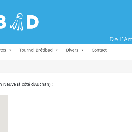
Aller au contenu
tos
Tournoi Brétibad
Divers
Contact
n Neuve (à côté d’Auchan) :