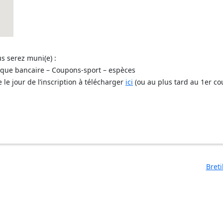
us serez muni(e) :
èque bancaire – Coupons-sport – espèces
e le jour de l’inscription à télécharger
ici
(ou au plus tard au 1er cou
Bret