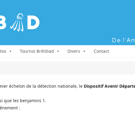
Aller au contenu
tos
Tournoi Brétibad
Divers
Contact
mier échelon de la détection nationale, le
Dispositif Avenir Dépar
si que les benjamins 1.
vénement :