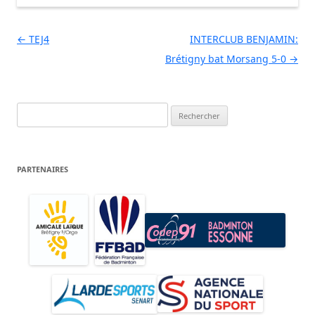
Navigation des articles
←
TEJ4
INTERCLUB BENJAMIN:
Brétigny bat Morsang 5-0
→
Rechercher :
PARTENAIRES